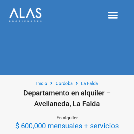
Alquileres temporarios
Proyectos y desarrollos
Publicá tu inmueble
Inicio
Córdoba
La Falda
Departamento en alquiler –
Avellaneda, La Falda
En alquiler
$ 600,000 mensuales + servicios