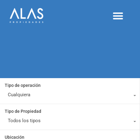
Alquileres temporarios
Proyectos y desarrollos
Publicá tu inmueble
Tipo de operación
Cualquiera
Tipo de Propiedad
Todos los tipos
Ubicación