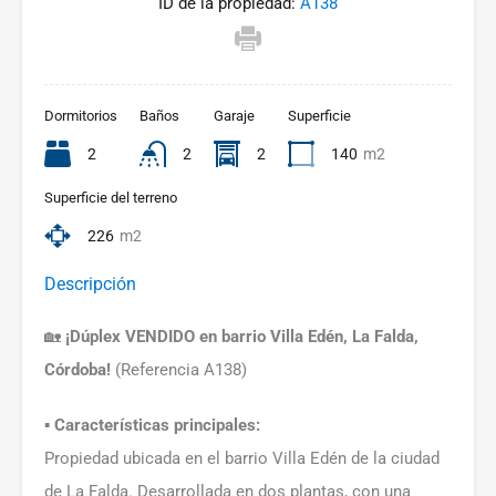
ID de la propiedad:
A138
Dormitorios
Baños
Garaje
Superficie
2
2
2
140
m2
Superficie del terreno
226
m2
Descripción
🏡
¡Dúplex VENDIDO en barrio Villa Edén, La Falda,
Córdoba!
(Referencia A138)
▪️
Características principales:
Propiedad ubicada en el barrio Villa Edén de la ciudad
de La Falda. Desarrollada en dos plantas, con una