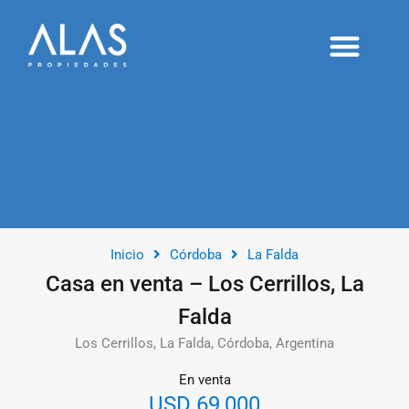
Alquileres temporarios
Proyectos y desarrollos
Publicá tu inmueble
Inicio
Córdoba
La Falda
Casa en venta – Los Cerrillos, La
Falda
Los Cerrillos, La Falda, Córdoba, Argentina
En venta
USD 69,000