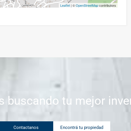
Leaflet
| ©
OpenStreetMap
contributors
s buscando tu mejor inve
Contactanos
Encontrá tu propiedad