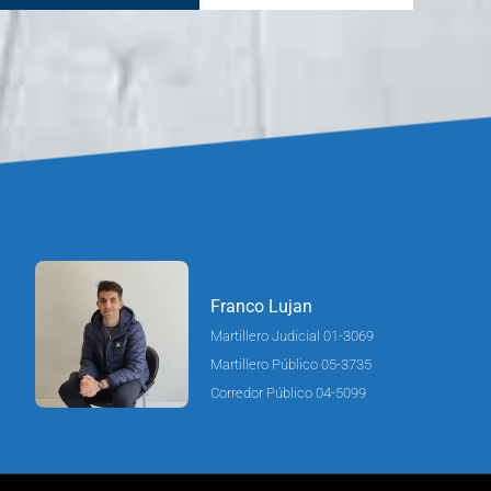
Franco Lujan
Martillero Judicial 01-3069
Martillero Público 05-3735
Corredor Público 04-5099