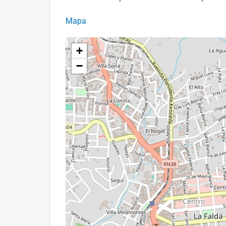
Mapa
+
−