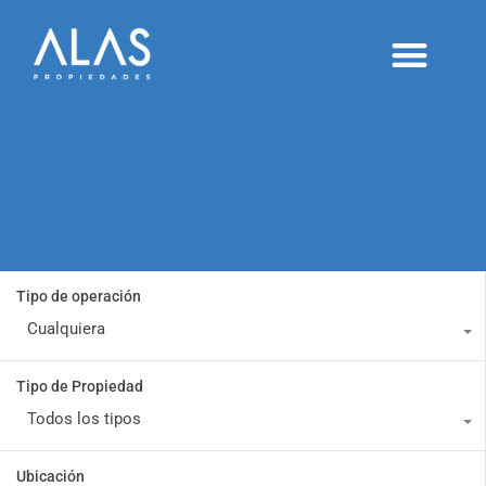
Alquileres temporarios
Proyectos y desarrollos
Publicá tu inmueble
Tipo de operación
Cualquiera
Tipo de Propiedad
Todos los tipos
Ubicación