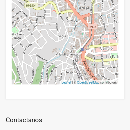
Leaflet
| ©
OpenStreetMap
contributors
Contactanos