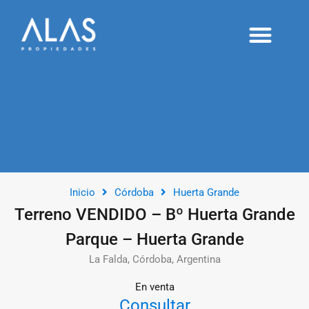
Alquileres temporarios
Proyectos y desarrollos
Publicá tu inmueble
Inicio
Córdoba
Huerta Grande
Terreno VENDIDO – Bº Huerta Grande
Parque – Huerta Grande
La Falda, Córdoba, Argentina
En venta
Consultar