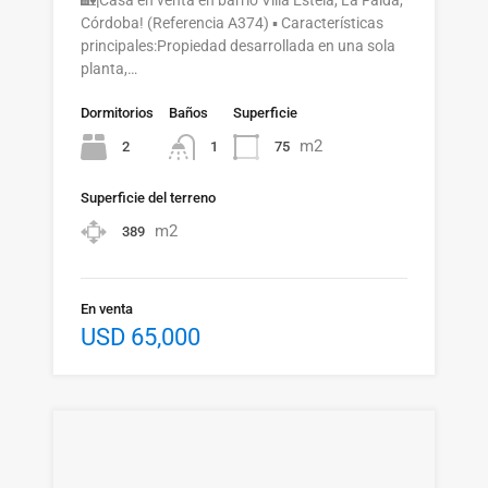
🏡¡Casa en venta en barrio Villa Estela, La Falda,
Córdoba! (Referencia A374) ▪️ Características
principales:Propiedad desarrollada en una sola
planta,…
Dormitorios
Baños
Superficie
m2
2
75
1
Superficie del terreno
m2
389
En venta
USD 65,000