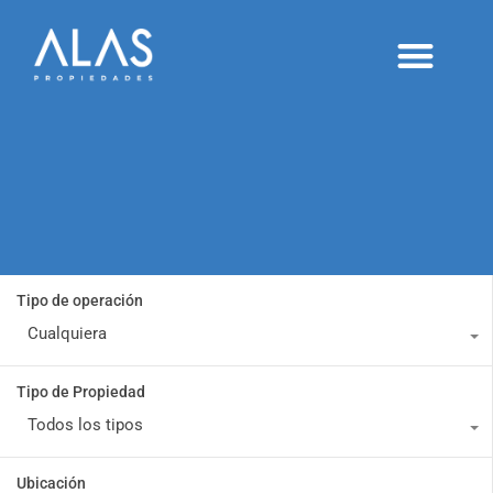
Alquileres temporarios
Proyectos y desarrollos
Publicá tu inmueble
Tipo de operación
Cualquiera
Tipo de Propiedad
Todos los tipos
Ubicación