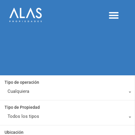
Alquileres temporarios
Proyectos y desarrollos
Publicá tu inmueble
Tipo de operación
Cualquiera
Tipo de Propiedad
Todos los tipos
Ubicación