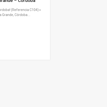
 Grande – Córdoba
rdoba! (Referencia C104) ▪️
sa Grande, Córdoba.…